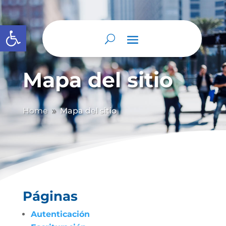
Abrir barra de herramientas
Mapa del sitio
Home
Mapa del sitio
9
Páginas
Autenticación