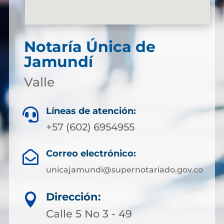
Notaría Única de
Jamundí
Valle
Líneas de atención:

+57 (602) 6954955
Correo electrónico:

unicajamundi@supernotariado.gov.co
Dirección:

Calle 5 No 3 - 49