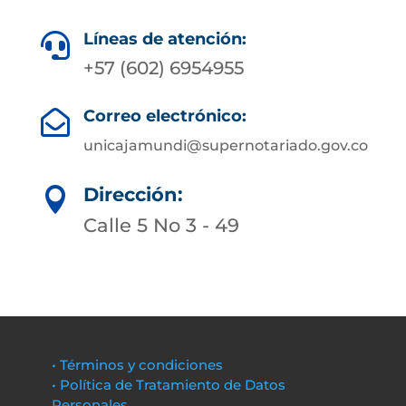
Líneas de atención:

+57 (602) 6954955
Correo electrónico:

unicajamundi@supernotariado.gov.co
Dirección:

Calle 5 No 3 - 49
• Términos y condiciones
• Política de Tratamiento de Datos
Personales