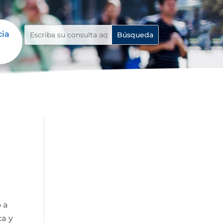
cia
o a
ca y