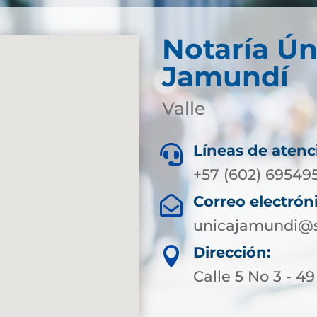
Notaría Ún
Jamundí
Valle
Líneas de atenc

+57 (602) 69549
Correo electrón

unicajamundi@s
Dirección:

Calle 5 No 3 - 49