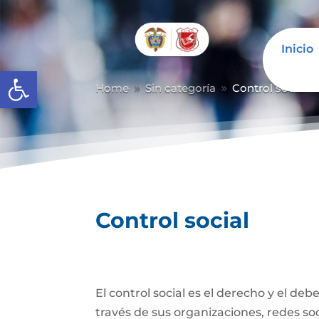
Inicio
Abrir barra de herramientas
Home
Sin categoría
Control social
9
9
Control social
El control social es el derecho y el de
través de sus organizaciones, redes soci