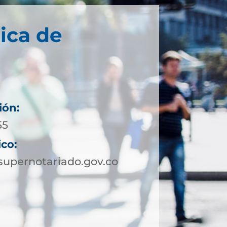
ica de
ión:
55
ico:
upernotariado.gov.co