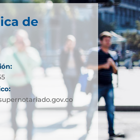
ica de
ión:
55
ico:
upernotariado.gov.co