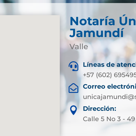
Notaría Ún
Jamundí
Valle
Líneas de atenc

+57 (602) 69549
Correo electrón

unicajamundi@s
Dirección:

Calle 5 No 3 - 49