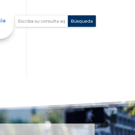
cia
al