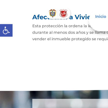
Afectación a Vivienda f
Inicio
Abrir barra de herramientas
Esta protección la ordena la ley sobre 
durante al menos dos años y se llama
vender el inmueble protegido se requie