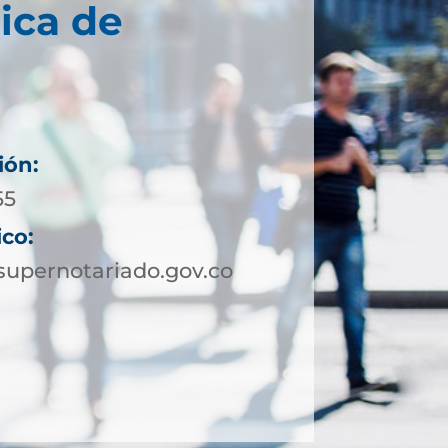
ica de
ión:
55
ico:
upernotariado.gov.co