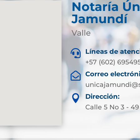
Notaría Ún
Jamundí
Valle
Líneas de atenc

+57 (602) 69549
Correo electrón

unicajamundi@s
Dirección:

Calle 5 No 3 - 49