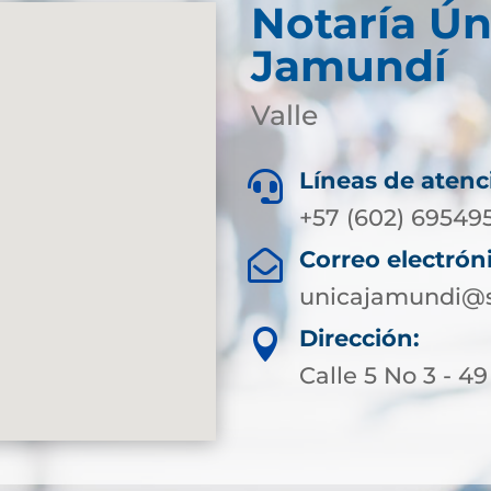
Notaría Ún
Jamundí
Valle
Líneas de atenc

+57 (602) 69549
Correo electrón

unicajamundi@s
Dirección:

Calle 5 No 3 - 49