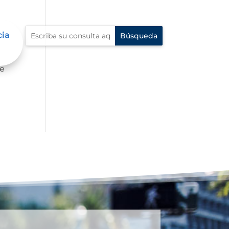
cia
fe