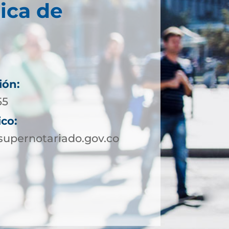
ica de
ión:
55
ico:
upernotariado.gov.co