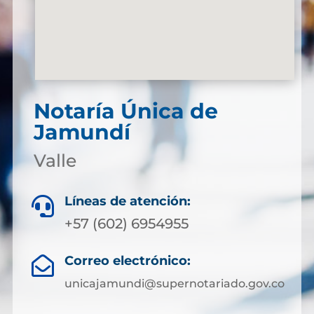
Notaría Única de
Jamundí
Valle
Líneas de atención:

+57 (602) 6954955
Correo electrónico:

unicajamundi@supernotariado.gov.co