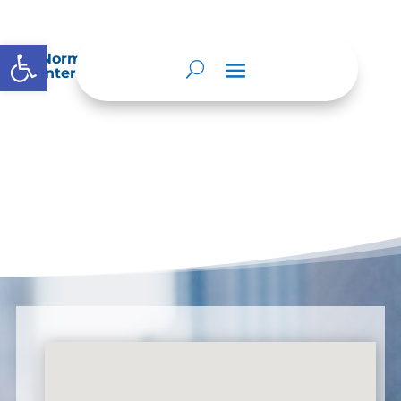
Abrir barra de herramientas
Normatividad especial que les aplique de
interés.