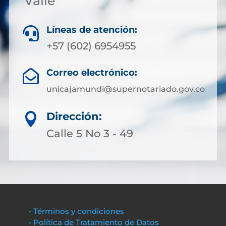
Valle
Líneas de atención:

+57 (602) 6954955
Correo electrónico:

unicajamundi@supernotariado.gov.co
Dirección:

Calle 5 No 3 - 49
• Términos y condiciones
• Política de Tratamiento de Datos