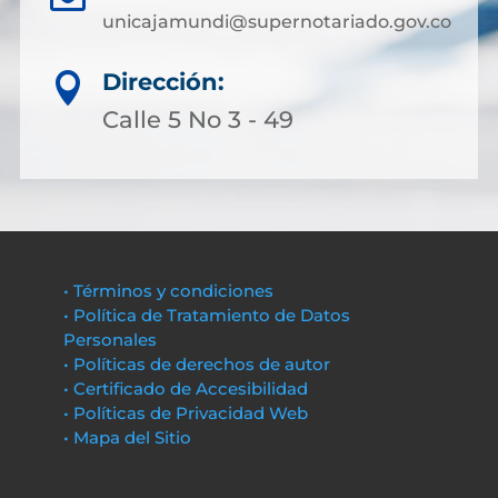
unicajamundi@supernotariado.gov.co
Dirección:

Calle 5 No 3 - 49
• Términos y condiciones
• Política de Tratamiento de Datos
Personales
• Políticas de derechos de autor
• Certificado de Accesibilidad
• Políticas de Privacidad Web
• Mapa del Sitio